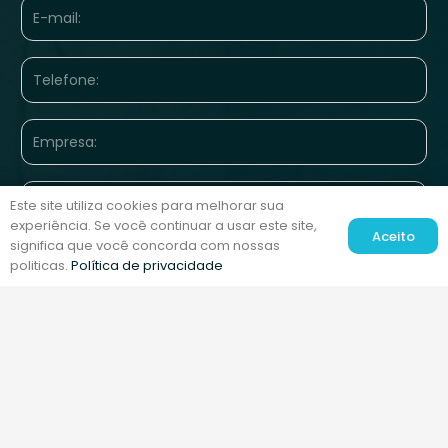
E-
mail
(obrigatório)
Telefone
(obrigatório)
Empresa
(obrigatório)
Número
Este site utiliza cookies para melhorar sua
de
experiência. Se você continuar a usar este site,
funcionários
Aceito
significa que você concorda com nossas
Site
da
politicas.
Política de privacidade
da
empresa:
empresa
(obrigatório)
Cargo:
(obrigatório)
(obrigatório)
Mensagem
(obrigatório)